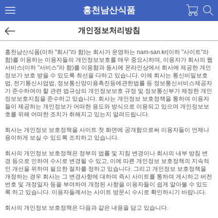
홍천남산식품
개인정보처리방침
홍천남산식품(이하 "회사"라 함)는 회사가 운영하는 nam-san.kr(이하 "사이트"라
함)를 이용하는 이용자들의 개인정보보호를 매우 중요시하며, 이용자가 회사의 웹
서비스(이하 "서비스"라 함)를 이용함과 동시에 온라인상에서 회사에 제공한 개인
정보가 보호 받을 수 있도록 최선을 다하고 있습니다. 이에 회사는 통신비밀보호
법, 전기통신사업법, 정보통신망이용촉진등에관한법률 등 정보통신서비스제공자
가 준수하여야 할 관련 법규상의 개인정보보호 규정 및 정보통신부가 제정한 개인
정보보호지침을 준수하고 있습니다. 회사는 개인정보 보호정책을 통하여 이용자
들이 제공하는 개인정보가 어떠한 용도와 방식으로 이용되고 있으며 개인정보보
호를 위해 어떠한 조치가 취해지고 있는지 알려드립니다.
회사는 개인정보 보호정책을 사이트 첫 화면에 공개함으로써 이용자들이 언제나
용이하게 보실 수 있도록 조치하고 있습니다.
회사의 개인정보 보호정책은 정부의 법률 및 지침 변경이나 회사의 내부 방침 변
경 등으로 인하여 수시로 변경될 수 있고, 이에 따른 개인정보 보호정책의 지속적
인 개선을 위하여 필요한 절차를 정하고 있습니다. 그리고 개인정보 보호정책을
개정하는 경우 회사는 그 변경사항에 대하여 즉시 사이트를 통하여 게시하고 버전
번호 및 개정일자 등을 부여하여 개정된 사항을 이용자들이 쉽게 알아볼 수 있도
록 하고 있습니다. 이용자들께서는 사이트 방문시 수시로 확인하시기 바랍니다.
회사의 개인정보 보호정책은 다음과 같은 내용을 담고 있습니다.