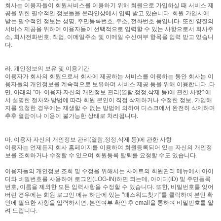
회사는 이용자들이 회원서비스를 이용하기 위해 회원으로 가입하실 때 서비스 제
공을 위한 필수적인 정보들을 온라인상에서 입력 받고 있습니다. 회원 가입시에
받는 필수적인 정보는 성명, 주민등록번호, 주소, 전화번호 등입니다. 또한 양질의
서비스 제공을 위하여 이용자들이 선택적으로 입력할 수 있는 사항으로서 회사주
소, 회사전화번호, 직업, 이메일주소 및 이메일 수신여부 항목을 입력 받고 있습니
다.
라. 개인정보의 보유 및 이용기간
이용자가 회사의 회원으로서 회사에 제공하는 서비스를 이용하는 동안 회사는 이
용자들의 개인정보를 계속적으로 보유하며 서비스 제공 등을 위해 이용합니다. 다
만, 아래의 "마. 이용자 자신의 개인정보 관리(열람,정정,삭제 등)에 관한 사항" 에
서 설명한 절차와 방법에 따라 회원 본인이 직접 삭제하거나 수정한 정보, 가입해
지를 요청한 경우에는 재생할 수 없는 방법에 의하여 디스크에서 완전히 삭제하며
추후 열람이나 이용이 불가능한 상태로 처리됩니다.
마. 이용자 자신의 개인정보 관리(열람,정정,삭제 등)에 관한 사항
이용자는 언제든지 회사 홈페이지를 이용하여 회원등록되어 있는 자신의 개인정
보를 조회하거나 수정할 수 있으며 회원등록 탈퇴를 요청할 수도 있습니다.
이용자들의 개인정보 조회 및 수정을 위해서는 사이트의 회원관리 메뉴에서 아이
디와 비밀번호를 사용하여 로그인(LOG-IN)하면 되는데, 아이디(ID) 및 주민등록
번호, 이름을 제외한 모든 입력사항을 수정할 수 있습니다. 또한, 비밀번호를 잊어
버린 경우에는 회원 로그인 메뉴 하단에 있는 "패스워드찾기"를 클릭하여 본인 확
인에 필요한 사항을 입력하시면, 본인여부 확인 후 email을 통하여 비밀번호를 알
려 드립니다.