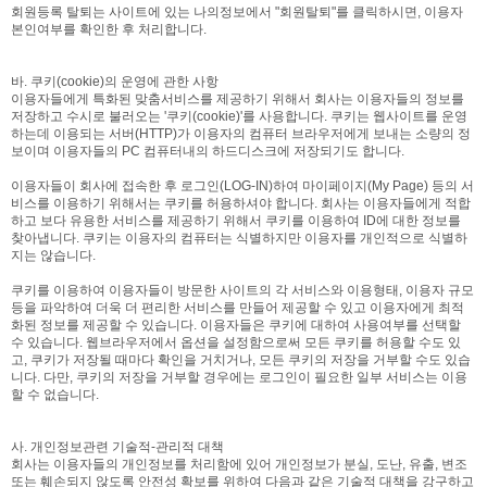
회원등록 탈퇴는 사이트에 있는 나의정보에서 "회원탈퇴"를 클릭하시면, 이용자
본인여부를 확인한 후 처리합니다.
바. 쿠키(cookie)의 운영에 관한 사항
이용자들에게 특화된 맞춤서비스를 제공하기 위해서 회사는 이용자들의 정보를
저장하고 수시로 불러오는 '쿠키(cookie)'를 사용합니다. 쿠키는 웹사이트를 운영
하는데 이용되는 서버(HTTP)가 이용자의 컴퓨터 브라우저에게 보내는 소량의 정
보이며 이용자들의 PC 컴퓨터내의 하드디스크에 저장되기도 합니다.
이용자들이 회사에 접속한 후 로그인(LOG-IN)하여 마이페이지(My Page) 등의 서
비스를 이용하기 위해서는 쿠키를 허용하셔야 합니다. 회사는 이용자들에게 적합
하고 보다 유용한 서비스를 제공하기 위해서 쿠키를 이용하여 ID에 대한 정보를
찾아냅니다. 쿠키는 이용자의 컴퓨터는 식별하지만 이용자를 개인적으로 식별하
지는 않습니다.
쿠키를 이용하여 이용자들이 방문한 사이트의 각 서비스와 이용형태, 이용자 규모
등을 파악하여 더욱 더 편리한 서비스를 만들어 제공할 수 있고 이용자에게 최적
화된 정보를 제공할 수 있습니다. 이용자들은 쿠키에 대하여 사용여부를 선택할
수 있습니다. 웹브라우저에서 옵션을 설정함으로써 모든 쿠키를 허용할 수도 있
고, 쿠키가 저장될 때마다 확인을 거치거나, 모든 쿠키의 저장을 거부할 수도 있습
니다. 다만, 쿠키의 저장을 거부할 경우에는 로그인이 필요한 일부 서비스는 이용
할 수 없습니다.
사. 개인정보관련 기술적-관리적 대책
회사는 이용자들의 개인정보를 처리함에 있어 개인정보가 분실, 도난, 유출, 변조
또는 훼손되지 않도록 안전성 확보를 위하여 다음과 같은 기술적 대책을 강구하고