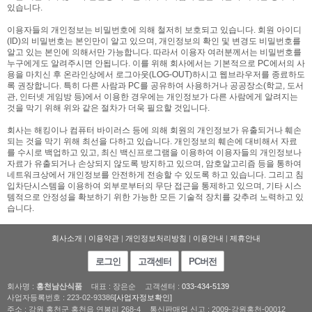
있습니다.
이용자들의 개인정보는 비밀번호에 의해 철저히 보호되고 있습니다. 회원 아이디
(ID)의 비밀번호는 본인만이 알고 있으며, 개인정보의 확인 및 변경도 비밀번호를
알고 있는 본인에 의해서만 가능합니다. 따라서 이용자 여러분께서는 비밀번호를
누구에게도 알려주시면 안됩니다. 이를 위해 회사에서는 기본적으로 PC에서의 사
용을 마치신 후 온라인상에서 로그아웃(LOG-OUT)하시고 웹브라우저를 종료하도
록 권장합니다. 특히 다른 사람과 PC를 공유하여 사용하거나 공공장소(학교, 도서
관, 인터넷 게임방 등)에서 이용한 경우에는 개인정보가 다른 사람에게 알려지는
것을 막기 위해 위와 같은 절차가 더욱 필요할 것입니다.
회사는 해킹이나 컴퓨터 바이러스 등에 의해 회원의 개인정보가 유출되거나 훼손
되는 것을 막기 위해 최선을 다하고 있습니다. 개인정보의 훼손에 대비해서 자료
를 수시로 백업하고 있고, 최신 백신프로그램을 이용하여 이용자들의 개인정보나
자료가 유출되거나 손상되지 않도록 방지하고 있으며, 암호알고리즘 등을 통하여
네트워크상에서 개인정보를 안전하게 전송할 수 있도록 하고 있습니다. 그리고 침
입차단시스템을 이용하여 외부로부터의 무단 접근을 통제하고 있으며, 기타 시스
템적으로 안정성을 확보하기 위한 가능한 모든 기술적 장치를 갖추려 노력하고 있
습니다.
회사소개
|
이용약관
|
개인정보처리방침
|
이용안내
|
제휴안내
로그인
고객센터
PC버전
회사명 :
홍천남산식품
대표 : 장은순
고객센터 :
033-434-5139
사업자등록번호 : 223-02-93386
[사업자정보확인]
주소 : 강원 홍천군 홍천읍 연봉리 268-4
통신판매업 신고 : 2009-강원홍천-00012