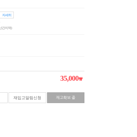
자세히
산간지역)
35,000
₩
재입고알림신청
재고확보 중