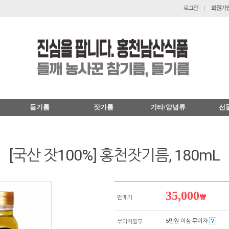
들기름
잣기름
기타/양념류
선
[국산 잣100%] 홍천잣기름, 180mL
35,000
₩
판매가
5만원 이상 무이자
무이자할부