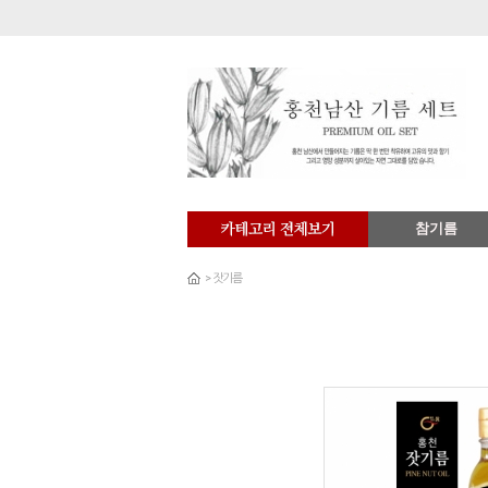
참기름
>
잣기름